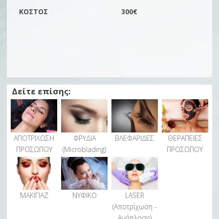
ΚΌΣΤΟΣ
300€
Δείτε επίσης:
ΑΠΟΤΡΙΧΩΣΗ
ΦΡΥΔΙΑ
ΒΛΕΦΑΡΙΔΕΣ
ΘΕΡΑΠΕΙΕΣ
ΠΡΟΣΩΠΟΥ
(Microblading)
ΠΡΟΣΩΠΟΥ
ΜΑΚΙΓΙΑΖ
ΝΥΦΙΚΟ
LASER
(Αποτρίχωση -
Ανάπλαση)